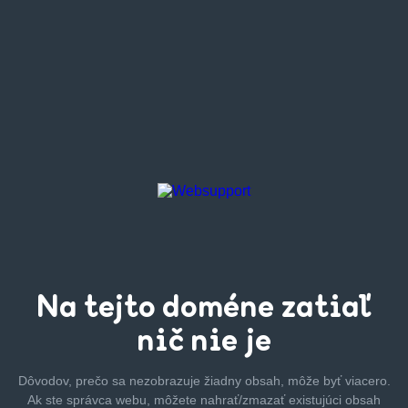
Na tejto
doméne zatiaľ
nič nie je
Dôvodov, prečo sa nezobrazuje žiadny obsah, môže byť
viacero.
Ak ste správca webu, môžete nahrať/zmazať
existujúci obsah